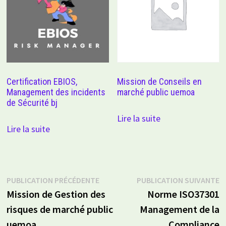
Certification EBIOS,
Mission de Conseils en
Management des incidents
marché public uemoa
de Sécurité bj
Lire la suite
Lire la suite
Navigation
Publication
P
PUBLICATION PRÉCÉDENTE
PUBLICATION SUIVANTE
précédente :
s
Mission de Gestion des
Norme ISO37301
de
risques de marché public
Management de la
l’article
uemoa
Compliance