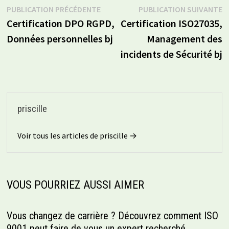
Navigation
Publication
P
PUBLICATION PRÉCÉDENTE
PUBLICATION SUIVANTE
précédente :
s
Certification DPO RGPD,
Certification ISO27035,
de
Données personnelles bj
Management des
l’article
incidents de Sécurité bj
priscille
Voir tous les articles de priscille →
VOUS POURRIEZ AUSSI AIMER
Vous changez de carrière ? Découvrez comment ISO
9001 peut faire de vous un expert recherché